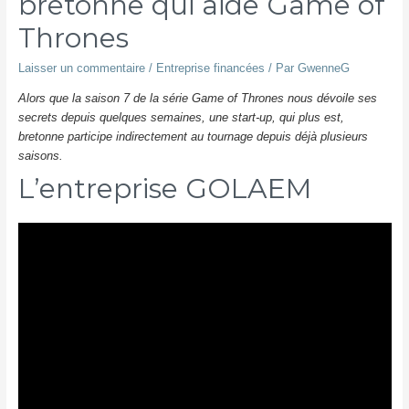
bretonne qui aide Game of
Thrones
Laisser un commentaire
/
Entreprise financées
/ Par
GwenneG
Alors que la saison 7 de la série Game of Thrones nous dévoile ses
secrets depuis quelques semaines, une start-up, qui plus est,
bretonne participe indirectement au tournage depuis déjà plusieurs
saisons.
L’entreprise GOLAEM