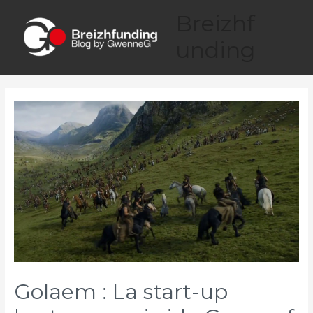
Aller
Breizhf
au
contenu
unding
Main
Menu
Golaem : La start-up