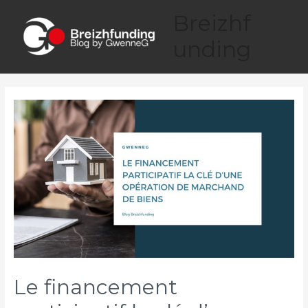
Breizhf
unding
Le financement