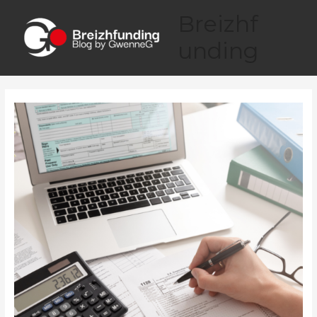
Breizhf
unding