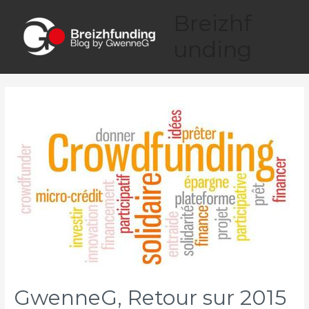
Aller
Breizhf
au
contenu
unding
Main
Menu
GwenneG, Retour sur 2015