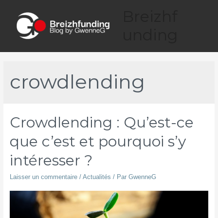
Aller
Breizhf
au
contenu
unding
Main
Menu
crowdlending
Crowdlending : Qu’est-ce
que c’est et pourquoi s’y
intéresser ?
Laisser un commentaire
/
Actualités
/ Par
GwenneG