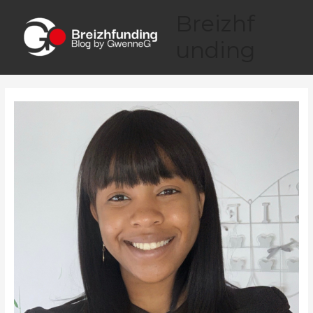
Breizhf
unding