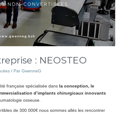
treprise : NEOSTEO
ncées
/ Par
GwenneG
té française spécialisée dans
la conception, le
mmercialisation d’implants chirurgicaux innovants
raumatologie osseuse.
vertibles de 300 000€ nous sommes allés les rencontrer