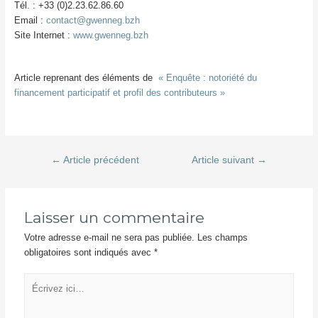
Tél. : +33 (0)2.23.62.86.60
Email :
contact@gwenneg.bzh
Site Internet :
www.gwenneg.bzh
Article reprenant des éléments de
« Enquête : notoriété du
financement participatif et profil des contributeurs »
Navigation
←
Article précédent
Article suivant
→
de
l’article
Laisser un commentaire
Votre adresse e-mail ne sera pas publiée.
Les champs
obligatoires sont indiqués avec
*
Écrivez
ici…