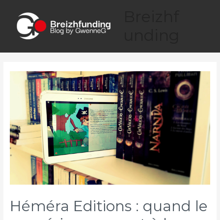
Aller
Breizhf
au
contenu
unding
Main
Menu
Héméra Editions : quand le