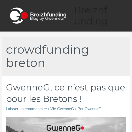
Aller
Breizhf
au
contenu
unding
Main
Menu
crowdfunding
breton
GwenneG, ce n’est pas que
pour les Bretons !
Laisser un commentaire
/
Vie GwenneG
/ Par
GwenneG