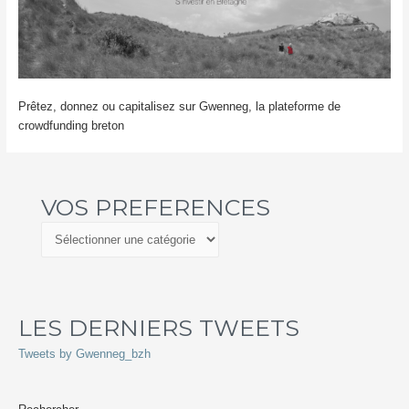
Prêtez, donnez ou capitalisez sur Gwenneg, la plateforme de
crowdfunding breton
VOS PREFERENCES
V
O
S
P
LES DERNIERS TWEETS
R
E
Tweets by Gwenneg_bzh
F
E